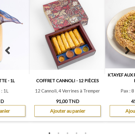
Previous
N
slide
s
KTAYEF AUX 
TE - 1L
COFFRET CANNOLI - 12 PIÈCES
: 1L
12 Cannoli, 4 Verrines à Tremper
Pax : 8
ND
91,00 TND
4
anier
Ajouter au panier
Ajou