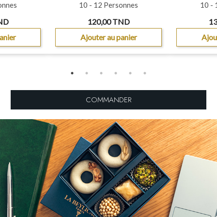
onnes
10 - 12 Personnes
10 -
TND
120,00 TND
13
anier
Ajouter au panier
Ajou
COMMANDER