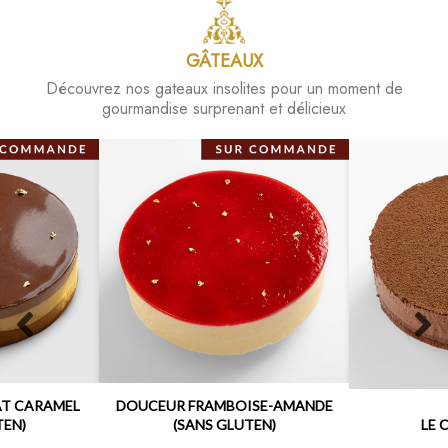
GÂTEAUX
Découvrez nos gateaux insolites pour un moment de
gourmandise surprenant et délicieux
Previous
N
slide
s
AT CARAMEL
DOUCEUR FRAMBOISE-AMANDE
TEN)
(SANS GLUTEN)
LE 