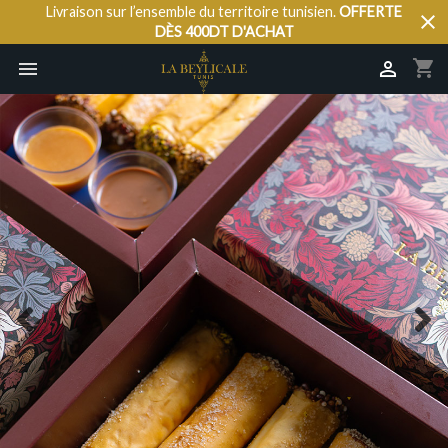
Livraison sur l’ensemble du territoire tunisien.
OFFERTE
close
DÈS 400DT D'ACHAT
shopping_cart


Previous
N
slide
s