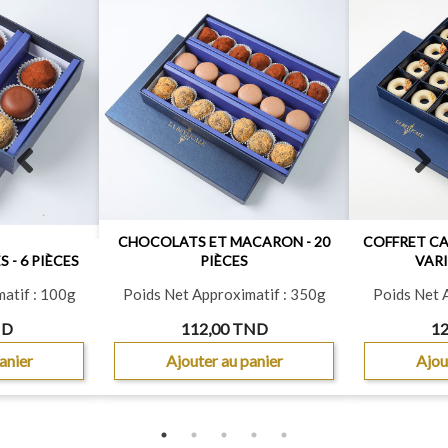
Previous
N
slide
s
CHOCOLATS ET MACARON - 20
COFFRET C
 - 6 PIÈCES
PIÈCES
VARI
atif : 100g
Poids Net Approximatif : 350g
Poids Net 
ND
112,00 TND
12
anier
Ajouter au panier
Ajou