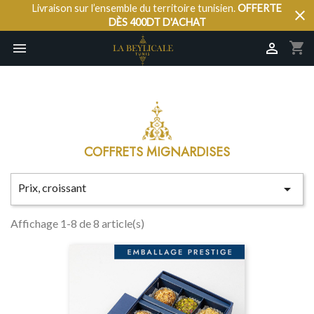
Livraison sur l’ensemble du territoire tunisien.
OFFERTE
close
DÈS 400DT D'ACHAT
shopping_cart


COFFRETS MIGNARDISES
Prix, croissant

Affichage 1-8 de 8 article(s)